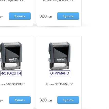
амп "ВІДМОВЛЕНО"
Штамп "ВІДВАНТАЖЕНО"
320
Купить
Купить
рн
грн
тамп "ФОТОКОПІЯ"
Штамп "ОТРИМАНО"
320
Купить
Купить
рн
грн