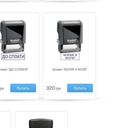
тамп "ДО СПЛАТИ"
Штамп "КОПІЯ З КОПІЇ"
320
Купить
Купить
рн
грн