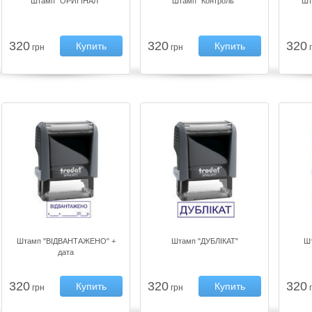
Штамп "ОРИГІНАЛ"
Штамп "Контроль"
Шт
320
320
320
Купить
Купить
грн
грн
г
Штамп "ВІДВАНТАЖЕНО" +
Штамп "ДУБЛІКАТ"
Ш
дата
320
320
320
Купить
Купить
грн
грн
г