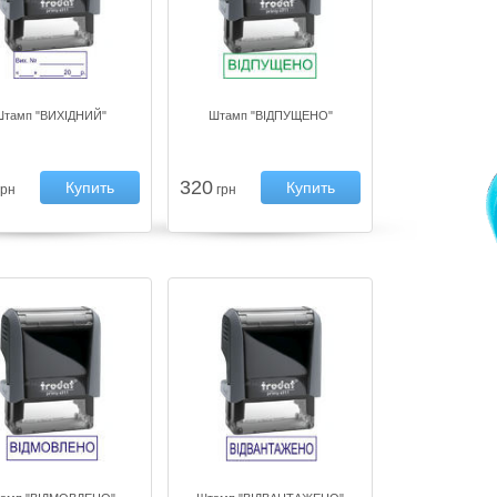
тамп "ВИХІДНИЙ"
Штамп "ВІДПУЩЕНО"
320
Купить
Купить
рн
грн