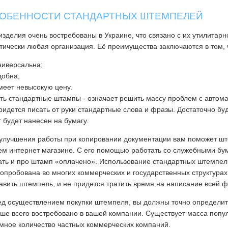
ОБЕННОСТИ СТАНДАРТНЫХ ШТЕМПЕЛЕЙ
изделия очень востребованы в Украине, что связано с их утилитар
тически любая организация. Её преимущества заключаются в том, 
ниверсальна;
добна;
меет невысокую цену.
ть стандартные штампы - означает решить массу проблем с автом
ридется писать от руки стандартные слова и фразы. Достаточно бу
т будет нанесен на бумагу.
улучшения работы при копировании документации вам поможет ште
м интернет магазине. С его помощью работать со служебными бу
ать и про штамп «оплачено». Использование стандартных штемпел
опробована во многих коммерческих и государственных структурах.
авить штемпель, и не придется тратить время на написание всей 
д осуществлением покупки штемпеля, вы должны точно определит
ше всего востребовано в вашей компании. Существует масса попу
мное количество частных коммерческих компаний.