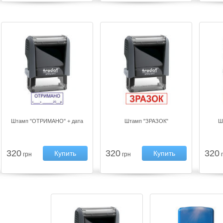
Штамп "ОТРИМАНО" + дата
Штамп "ЗРАЗОК"
Ш
320
320
320
Купить
Купить
грн
грн
г