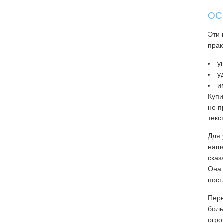
ОС
Эти 
прак
у
у
и
Купи
не п
текс
Для 
наше
сказ
Она 
пост
Пере
боль
огро