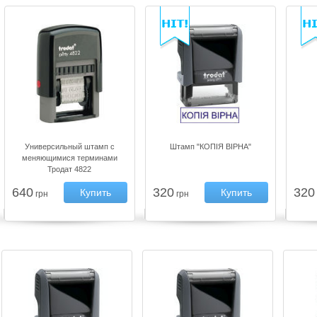
Универсильный штамп с
Штамп "КОПІЯ ВІРНА"
меняющимися терминами
Тродат 4822
640
320
320
Купить
Купить
грн
грн