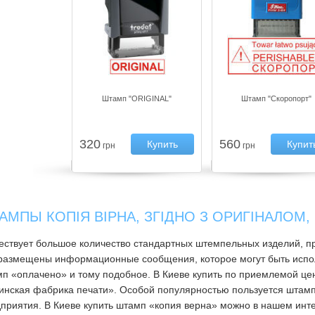
Штамп "ORIGINAL"
Штамп "Скоропорт"
320
560
Купить
Купит
грн
грн
АМПЫ КОПІЯ ВІРНА, ЗГІДНО З ОРИГІНАЛОМ,
ствует большое количество стандартных штемпельных изделий, п
размещены информационные сообщения, которое могут быть испол
п «оплачено» и тому подобное. В Киеве купить по приемлемой ц
инская фабрика печати». Особой популярностью пользуется штамп
приятия. В Киеве купить штамп «копия верна» можно в нашем инте