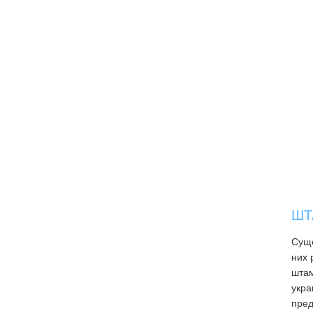
ШТ
Суще
них 
штам
укра
пред