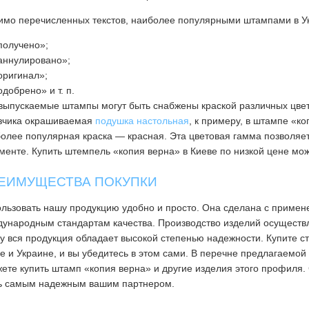
мо перечисленных текстов, наиболее популярными штампами в У
получено»;
аннулировано»;
оригинал»;
одобрено» и т. п.
выпускаемые штампы могут быть снабжены краской различных цвет
зчика окрашиваемая
подушка настольная
, к примеру, в штампе «к
олее популярная краска — красная. Эта цветовая гамма позволяет
менте. Купить штемпель «копия верна» в Киеве по низкой цене мо
ЕИМУЩЕСТВА ПОКУПКИ
льзовать нашу продукцию удобно и просто. Она сделана с примен
ународным стандартам качества. Производство изделий осуществ
у вся продукция обладает высокой степенью надежности. Купите 
е и Украине, и вы убедитесь в этом сами. В перечне предлагаемо
ете купить штамп «копия верна» и другие изделия этого профиля
ь самым надежным вашим партнером.