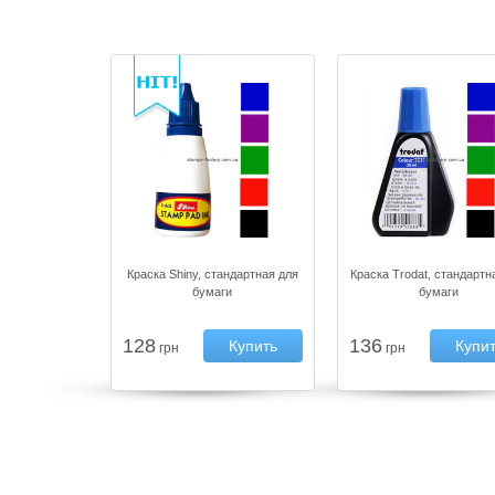
Краска Shiny, стандартная для
Краска Trodat, стандартн
бумаги
бумаги
128
136
Купить
Купи
грн
грн