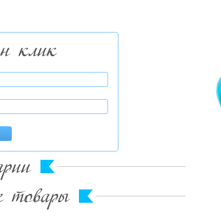
ин клик
арии
е товары