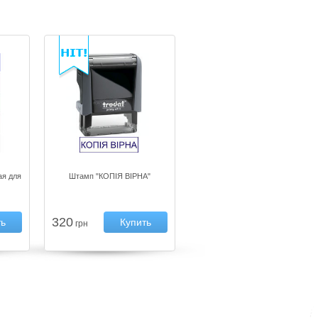
ая для
Штамп "КОПІЯ ВІРНА"
320
ть
Купить
грн