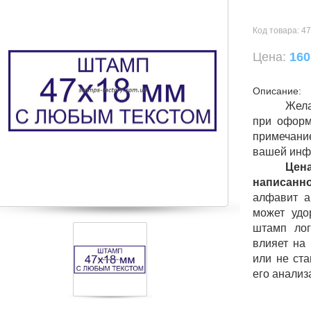
Код товара:
47
Цена:
160
Описание:
Жела
при оформ
примечани
вашей инф
Цена
написанн
алфавит а
может удо
штамп лог
влияет на
или не ст
его анализ