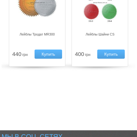
Лейблы Тродат MR300
Лейблы Шайни CS
440
400
Купить
Купить
грн
грн
МЫ В СОЦ. СЕТЯХ