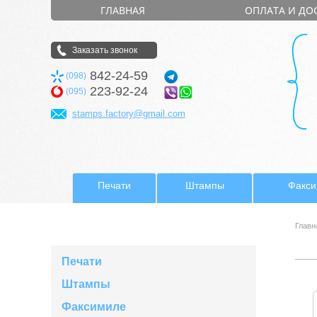
ГЛАВНАЯ
ОПЛАТА И ДО
Заказать звонок
842-24-59
(098)
223-92-24
(095)
stamps.factory@gmail.com
Печати
Штампы
Факс
Главн
Печати
Штампы
Факсимиле