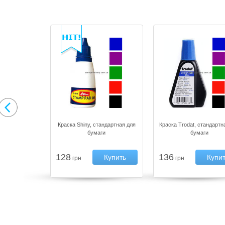
Краска Shiny, стандартная для
Краска Trodat, стандартн
бумаги
бумаги
128
136
Купить
Купи
грн
грн