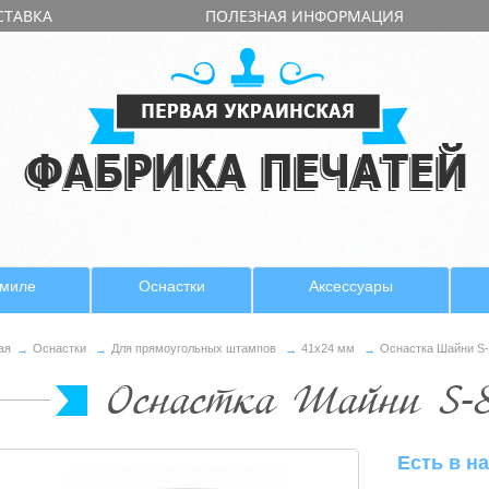
СТАВКА
ПОЛЕЗНАЯ ИНФОРМАЦИЯ
имиле
Оснастки
Аксессуары
ая
Оснастки
Для прямоугольных штампов
41х24 мм
Оснастка Шайни S-
Оснастка Шайни S-
Есть в н