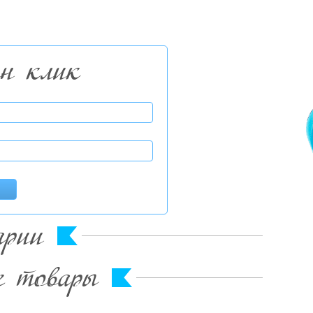
ин клик
арии
е товары